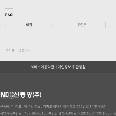
FAQ
회원
포인트
게시물이 없습니다.
서비스이용약관
개인정보 취급방침
신동방(주)
대표 : 정은필
주소 : 경기도 하남시 하남대로 622번길 81(창우동)
사업자등록번호 : 468-86-00156
통신판매업신고번호 : 제2013-경기하남-0604