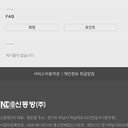
FAQ
회원
포인트
게시물이 없습니다.
서비스이용약관
개인정보 취급방침
신동방(주)
대표 : 정은필
주소 : 경기도 하남시 하남대로 622번길 81(창우동)
사업자등록번호 : 468-86-00156
통신판매업신고번호 : 제2013-경기하남-0604