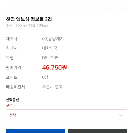
천연 엠보싱 점보롤 2겹
수량 : 300m x 16롤 (1박스)
제조사
(주)동방제지
원산지
대한민국
모델
DBJ-205
46,750원
판매가격
0점
포인트
배송비결제
주문시 결제
선택옵션
구성