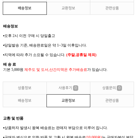
배송정보
교환정보
관련상품
배송정보
•
오후 2
시 이전 구매 시 당일출고
•
당일발송 기준
,
배송완료일은 약
1~3
일 이후입니다
.
•
지역에 따라 추가 소요될 수 있습니다
.
(
주말
,
공휴일 제외
)
배 송 료
기본 5,000
원
제주도 및 도서
,
산간지역은
추가배송료
가
있습니다
.
상품정보
사용후기
0
상품문의
0
배송정보
교환정보
관련상품
교환 및 반품
•
상품하자 발생시 왕복
배송료는
판매자 부담으로 이루어 집니다
.
•
구매자 변심으로 인한 반품 및 교환 시 왕복
배송료
(10,000
원
)
는
구매자분이 부담