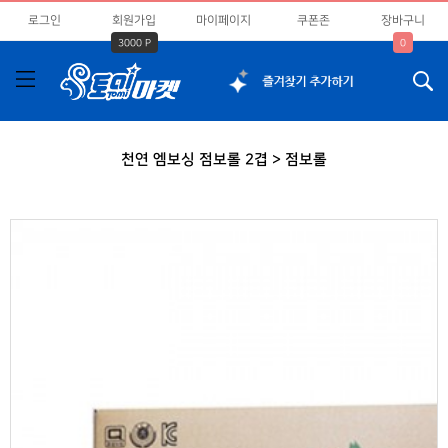
로그인
회원가입
마이페이지
쿠폰존
장바구니
3000 P
0
천연 엠보싱 점보롤 2겹 > 점보롤