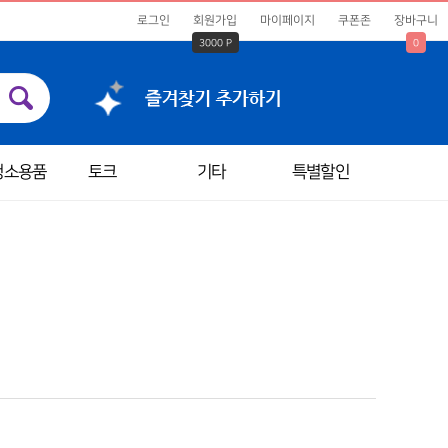
로그인
회원가입
마이페이지
쿠폰존
장바구니
3000 P
0
청소용품
토크
기타
특별할인