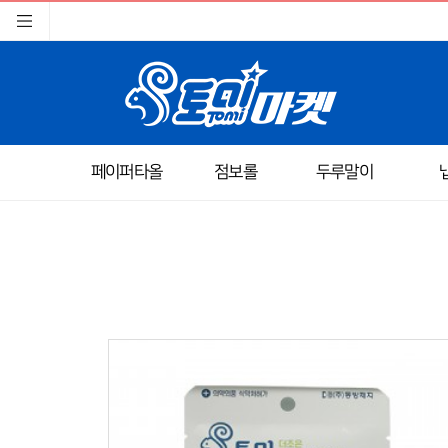
페이퍼타올
점보롤
두루말이