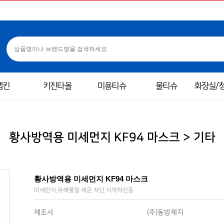
냅킨
키친타올
미용티슈
물티슈
화장실/
황사방역용 미세먼지 KF94 마스크 > 기타
황사방역용 미세먼지 KF94 마스크
미세먼지,유해물질 세균 차단,식약처인증
제조사
(주)동방제지