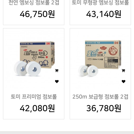
천연 엠보싱 점보롤 2겹
토미 무형광 엠보싱 점보롤
46,750원
43,140원
2겹
토미 프리미엄 점보롤
250m 보급형 점보롤 2겹
42,080원
300m
36,780원