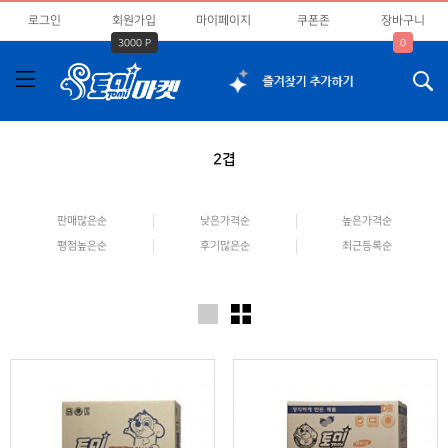
로그인
회원가입
마이페이지
쿠폰존
장바구니
3000 P
0
2겹
판매많은순
낮은가격순
높은가격순
평점높은순
후기많은순
최근등록순