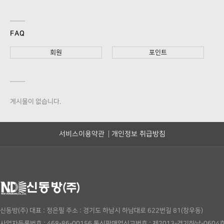
FAQ
회원
포인트
게시물이 없습니다.
서비스이용약관
개인정보 취급방침
신동방(주)
대표 : 정은필
주소 : 경기도 하남시 하남대로 622번길 81(창우동)
사업자등록번호 : 468-86-00156
통신판매업신고번호 : 제2013-경기하남-0604