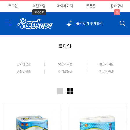
로그인
회원가입
마이페이지
쿠폰존
장바구니
3000 P
0
롤타입
판매많은순
낮은가격순
높은가격순
평점높은순
후기많은순
최근등록순