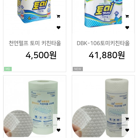
천연펄프 토미 키친타올
DBK-106토미키친타올
4,500원
150매
130매*2롤*20팩
41,880원
MD
NEW