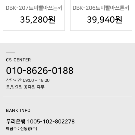
DBK-207토미빨아쓰는키
DBK-206토미빨아쓰튼키
친타올200매*2롤
35,280원
친타올70매*12롤
39,940원
CS CENTER
010-8626-0188
상담시간 09:00 ~ 18:00
토,일요일 공휴일 휴무
BANK INFO
우리은행 1005-102-802278
예금주 : 신동방(주)