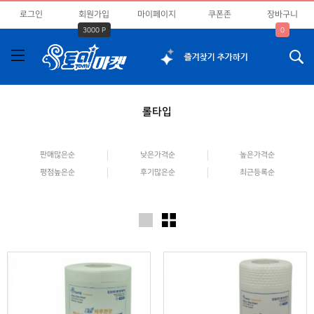
로그인
회원가입
마이페이지
쿠폰존
장바구니
3000 P
0
롤타입
판매많은순
낮은가격순
높은가격순
평점높은순
후기많은순
최근등록순