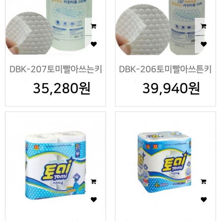
DBK-207토미빨아쓰는키
DBK-206토미빨아쓰튼키
친타올200매*2롤
35,280원
친타올70매*12롤
39,940원