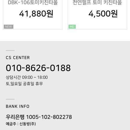
DBK-106토미키친타올
천연펄프 토미 키친타올
130매*2롤*20팩
41,880원
4,500원
150매
NEW
MD
CS CENTER
010-8626-0188
상담시간 09:00 ~ 18:00
토,일요일 공휴일 휴무
BANK INFO
우리은행 1005-102-802278
예금주 : 신동방(주)