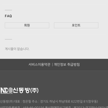
FAQ
회원
포인트
게시물이 없습니다.
서비스이용약관
개인정보 취급방침
신동방(주)
대표 : 정은필
주소 : 경기도 하남시 하남대로 622번길 81(창우동)
사업자등록번호 : 468-86-00156
통신판매업신고번호 : 제2013-경기하남-0604