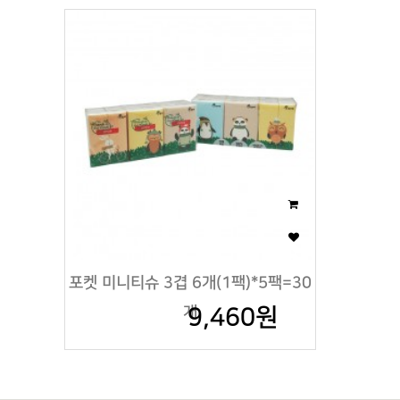
포켓 미니티슈 3겹 6개(1팩)*5팩=30
개
9,460원