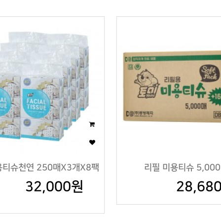
티슈천연 250매X3개X8팩
리필 미용티슈 5,00
32,000원
28,68