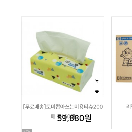
이미지크게보기
이미지작게보기
[무료배송]토미뽑아쓰는미용티슈200
리
매 중*60개
59,880원
NEW