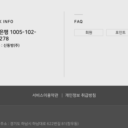
K INFO
FAQ
은행 1005-102-
회원
포인트
278
: 신동방(주)
서비스이용약관
개인정보 취급방침
주소 : 경기도 하남시 하남대로 622번길 81(창우동)