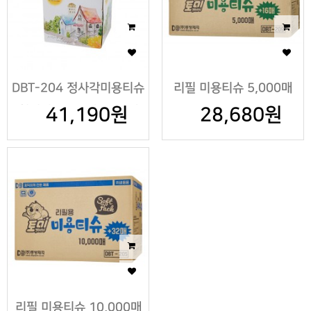
DBT-204 정사각미용티슈
리필 미용티슈 5,000매
천연펄프100매 X 60개
41,190원
28,680원
리필 미용티슈 10,000매