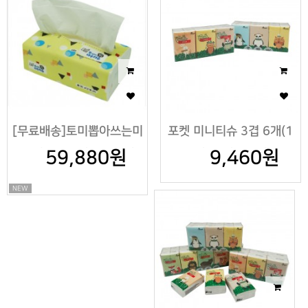
[무료배송]토미뽑아쓰는미
포켓 미니티슈 3겹 6개(1
용티슈200매 중*60개
59,880원
팩)*5팩=30개
9,460원
NEW