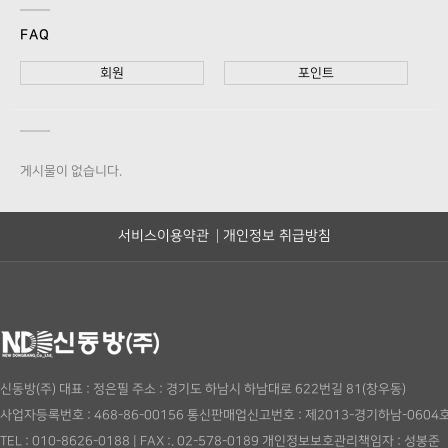
FAQ
회원
포인트
게시물이 없습니다.
서비스이용약관
개인정보 취급방침
신동방(주)
대표 : 정은필
주소 : 경기도 하남시 하남대로 622번길 81(창우동)
사업자등록번호 : 468-86-00156
통신판매업신고번호 : 제2013-경기하남-0604
TEL : 010-8626-0188
|
FAX :. 02-578-0189
개인정보보호관리책임자 : 성봉준