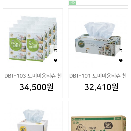
MD
DBT-103 토미미용티슈 천
DBT-101 토미미용티슈 천
연펄프 280매X3개X8팩
34,500원
연펄프 180매 X 30개
32,410원