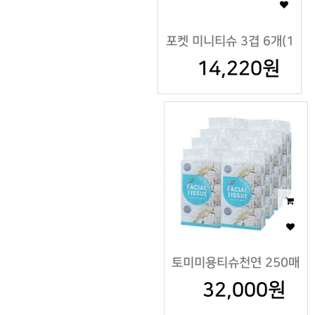
포켓 미니티슈 3겹 6개(1
팩)*10팩=60개
14,220원
토미미용티슈천연 250매
32,000원
X3개X8팩