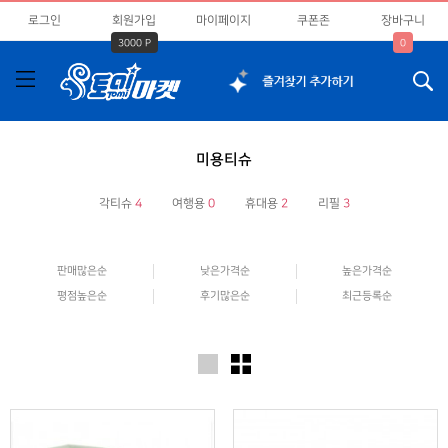
로그인
회원가입
마이페이지
쿠폰존
장바구니
3000 P
0
미용티슈
각티슈
4
여행용
0
휴대용
2
리필
3
판매많은순
낮은가격순
높은가격순
평점높은순
후기많은순
최근등록순