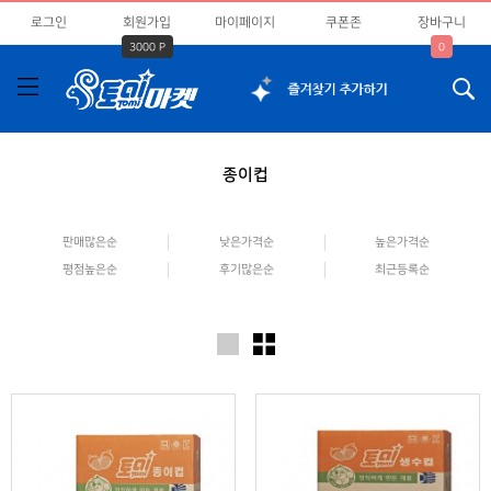
로그인
회원가입
마이페이지
쿠폰존
장바구니
3000 P
0
종이컵
판매많은순
낮은가격순
높은가격순
평점높은순
후기많은순
최근등록순