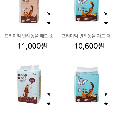
프리미엄 반려동물 패드 소
프리미엄 반려동물 패드 대
11,000원
형60매
10,600원
형30매