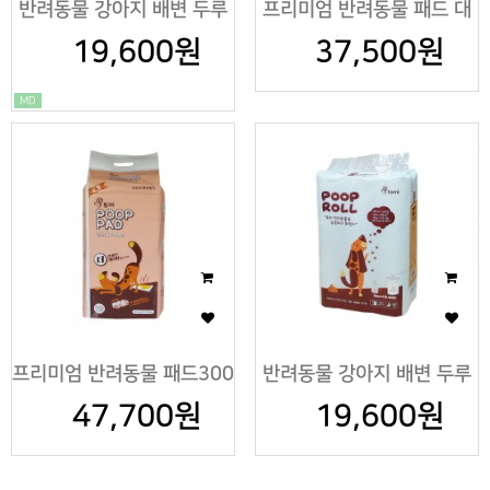
반려동물 강아지 배변 두루
프리미엄 반려동물 패드 대
19,600원
말이 18롤
37,500원
형120매
MD
프리미엄 반려동물 패드300
반려동물 강아지 배변 두루
47,700원
매
19,600원
말이 18롤