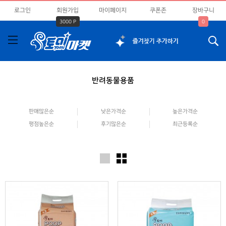
로그인
회원가입
마이페이지
쿠폰존
장바구니
3000 P
0
반려동물용품
판매많은순
낮은가격순
높은가격순
평점높은순
후기많은순
최근등록순